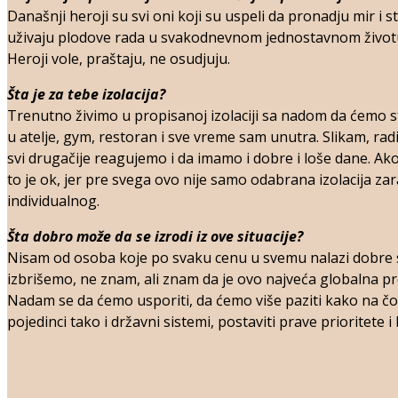
Današnji heroji su svi oni koji su uspeli da pronadju mir i s
uživaju plodove rada u svakodnevnom jednostavnom život
Heroji vole, praštaju, ne osudjuju.
Šta je za tebe izolacija?
Trenutno živimo u propisanoj izolaciji sa nadom da ćemo sto
u atelje, gym, restoran i sve vreme sam unutra. Slikam, rad
svi drugačije reagujemo i da imamo i dobre i loše dane. Ako
to je ok, jer pre svega ovo nije samo odabrana izolacija za
individualnog.
Šta dobro može da se izrodi iz ove situacije?
Nisam od osoba koje po svaku cenu u svemu nalazi dobre s
izbrišemo, ne znam, ali znam da je ovo najveća globalna p
Nadam se da ćemo usporiti, da ćemo više paziti kako na čove
pojedinci tako i državni sistemi, postaviti prave prioritete i 