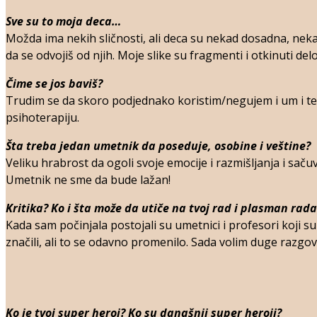
Sve su to moja deca…
Možda ima nekih sličnosti, ali deca su nekad dosadna, neka
da se odvojiš od njih. Moje slike su fragmenti i otkinuti de
Čime se jos baviš?
Trudim se da skoro podjednako koristim/negujem i um i telo
psihoterapiju.
Šta treba jedan umetnik da poseduje, osobine i veštine?
Veliku hrabrost da ogoli svoje emocije i razmišljanja i sačuv
Umetnik ne sme da bude lažan!
Kritika? Ko i šta može da utiče na tvoj rad i plasman rada
Kada sam počinjala postojali su umetnici i profesori koji su m
značili, ali to se odavno promenilo. Sada volim duge razgo
Ko je tvoj super heroj? Ko su današnji super heroji?