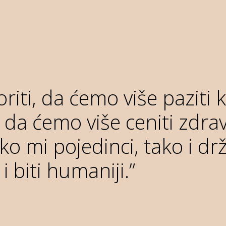
ti, da ćemo više paziti 
da ćemo više ceniti zdravl
ko mi pojedinci, tako i drž
i biti humaniji.”