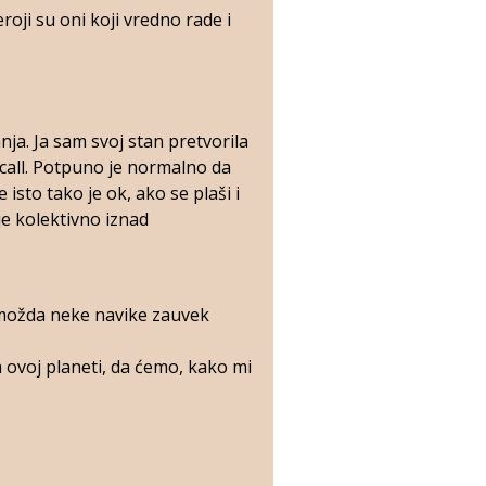
roji su oni koji vredno rade i
nja. Ja sam svoj stan pretvorila
 call. Potpuno je normalno da
sto tako je ok, ako se plaši i
je kolektivno iznad
 možda neke navike zauvek
a ovoj planeti, da ćemo, kako mi