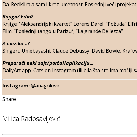
Da. Reciklirala sam i kroz umetnost. Poslednji veći projekat
Knjiga/ Film?
Knjige: “Aleksandrijski kvartet” Lorens Darel, “Požuda” Elfr
Film: “Poslednji tango u Parizu”, “La grande Bellezza”
A muzika…?
Shigeru Umebayashi, Claude Debussy, David Bowie, Kraftw
Preporuči neki sajt/portal/aplikaciju…
DailyArt app, Cats on Instagram (ili bila šta sto ima mačiji
Instagram:
@anagolovic
Share
Milica Radosavljević