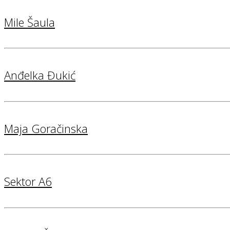
Mile Šaula
Anđelka Đukić
Maja Goračinska
Sektor A6