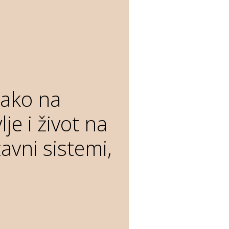
kako na
je i život na
avni sistemi,