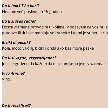
Da li imaš TV u kući?
Nemam već poslednjih 15 godina.
Da li slušaš radio?
Dosta vremena provodim u kolima i obožavam da vozim…e v
gradove ili države menjaju se i stanice i to mi je super, je
Bicikl ili pesak?
Kola, motor, konj, bicikl i onda ako baš mora peške.
Da li si vegan, vegetarijanac?
Jel nije gotivno da kažem da mi je omiljeno jelo raw onda i 
Pivo ili vino?
Vino.
Da li recikliraš?