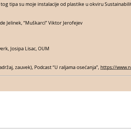
 tog tipa su moje instalacije od plastike u okviru Sustainabil
ide Jelinek, “Muškarci” Viktor Jerofejev
erk, Josipa Lisac, OUM
 sadržaj, zauvek), Podcast “U raljama osećanja”,
https://www.n