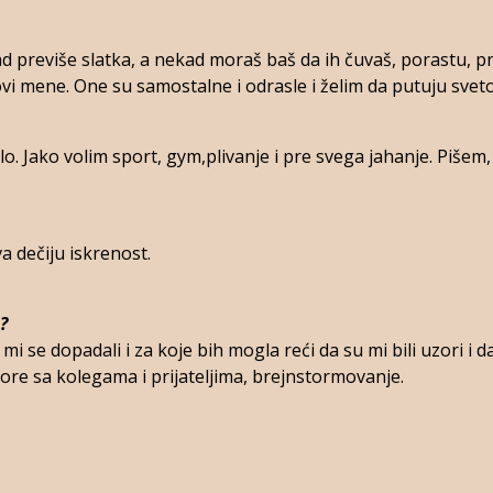
d previše slatka, a nekad moraš baš da ih čuvaš, porastu, pr
lovi mene. One su samostalne i odrasle i želim da putuju svet
. Jako volim sport, gym,plivanje i pre svega jahanje. Pišem,
a dečiju iskrenost.
?
i se dopadali i za koje bih mogla reći da su mi bili uzori i da
vore sa kolegama i prijateljima, brejnstormovanje.