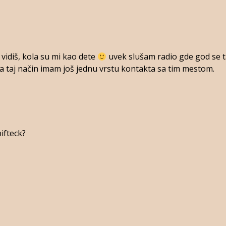
idiš, kola su mi kao dete
uvek slušam radio gde god se t
r na taj način imam još jednu vrstu kontakta sa tim mestom.
bifteck?