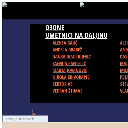
O3ONE
UMETNICI NA DALJINU
ALEKSA GAJIĆ
ALE
ANĐELA GRABEŽ
ANĐ
DANKA DIMITRIJEVIĆ
DAV
KSENIJA PANTELIĆ
MAJ
MARTA JOVANOVIĆ
MIL
NIKOLA KRIVOKAPIĆ
PET
SEKTOR A6
STE
VEDRAN ŠTIMAC
VLA