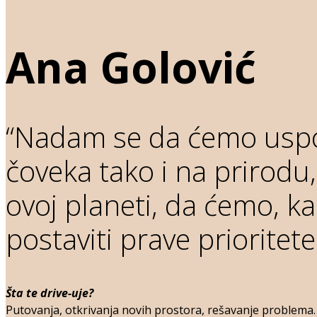
Ana Golović
“Nadam se da ćemo uspori
čoveka tako i na prirodu, 
ovoj planeti, da ćemo, ka
postaviti prave prioritete 
Šta te drive-uje?
Putovanja, otkrivanja novih prostora, rešavanje problema.