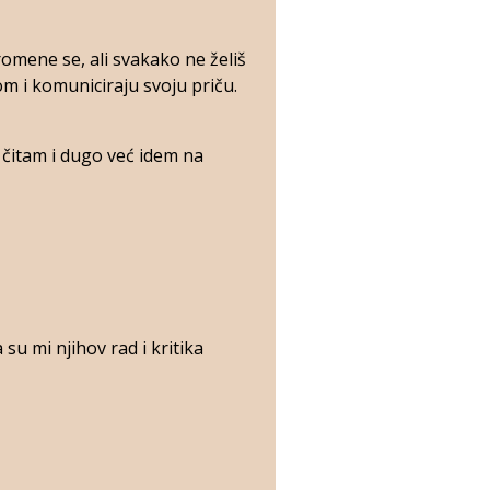
omene se, ali svakako ne želiš
om i komuniciraju svoju priču.
 čitam i dugo već idem na
 su mi njihov rad i kritika