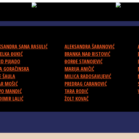
KSANDRA SANA RASULIĆ
ALEKSANDRA ŠARANOVIĆ
ELKA ĐUKIĆ
BRANKA NAĐ RISTOVIĆ
ID PUJADO
ĐORĐE STANOJEVIĆ
A GORAČINSKA
MARIJA ANIČIĆ
E ŠAULA
MILICA RADOSAVLJEVIĆ
AR MOŠIĆ
PREDRAG CARANOVIĆ
VO MANDIĆ
TARA RODIĆ
DIMIR LALIĆ
ŽOLT KOVAČ