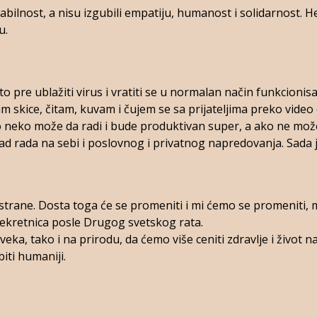
tabilnost, a nisu izgubili empatiju, humanost i solidarnost. He
u.
 pre ublažiti virus i vratiti se u normalan način funkcionisa
im skice, čitam, kuvam i čujem se sa prijateljima preko video
 neko može da radi i bude produktivan super, a ako ne može i
rad rada na sebi i poslovnog i privatnog napredovanja. Sada 
trane. Dosta toga će se promeniti i mi ćemo se promeniti,
rekretnica posle Drugog svetskog rata.
ka, tako i na prirodu, da ćemo više ceniti zdravlje i život n
biti humaniji.